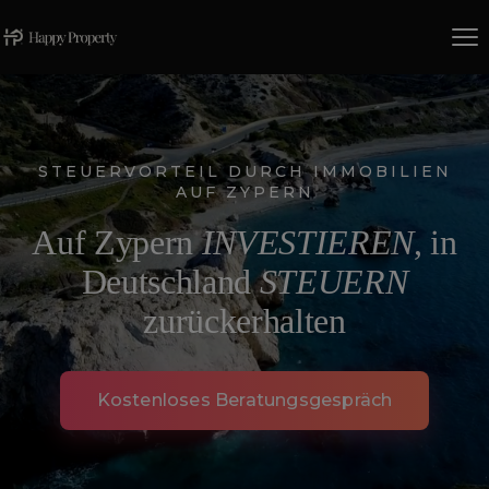
Skip
to
main
content
STEUERVORTEIL DURCH IMMOBILIEN
AUF ZYPERN
Auf Zypern
INVESTIEREN
, in
Deutschland
STEUERN
zurückerhalten
Kostenloses Beratungsgespräch