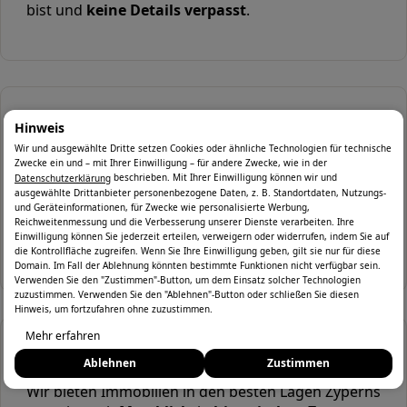
bist und
keine Details verpasst
.
Ausgewählte Immobilien
Hinweis
Wir und ausgewählte Dritte setzen Cookies oder ähnliche Technologien für technische
Qualität vor Quantität: Unsere Immobilienauswahl
Zwecke ein und – mit Ihrer Einwilligung – für andere Zwecke, wie in der
beschrieben. Mit Ihrer Einwilligung können wir und
basiert auf
strengen Kriterien
, um sicherzustellen,
Datenschutzerklärung
ausgewählte Drittanbieter personenbezogene Daten, z. B. Standortdaten, Nutzungs-
dass du nur das Beste aus Zypern präsentiert
und Geräteinformationen, für Zwecke wie personalisierte Werbung,
bekommst. Jede Immobilie wird
sorgfältig geprüft
Reichweitenmessung und die Verbesserung unserer Dienste verarbeiten. Ihre
Einwilligung können Sie jederzeit erteilen, verweigern oder widerrufen, indem Sie auf
und
ausgewählt
.
die Kontrollfläche zugreifen. Wenn Sie Ihre Einwilligung geben, gilt sie nur für diese
Domain. Im Fall der Ablehnung könnten bestimmte Funktionen nicht verfügbar sein.
Verwenden Sie den "Zustimmen"-Button, um dem Einsatz solcher Technologien
zuzustimmen. Verwenden Sie den "Ablehnen"-Button oder schließen Sie diesen
Hinweis, um fortzufahren ohne zuzustimmen.
Mehr erfahren
Beste Lagen
Ablehnen
Zustimmen
Wir bieten Immobilien in den besten Lagen Zyperns